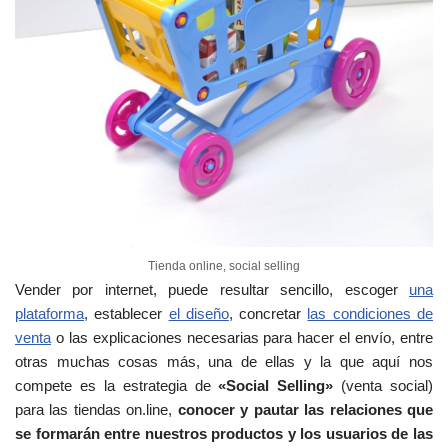
i
n
o
s
c
o
n
t
a
r
j
Tienda online, social selling
e
Vender por internet, puede resultar sencillo, escoger
una
t
plataforma
, establecer
el diseño
, concretar
las condiciones de
a
venta
o las explicaciones necesarias para hacer el envío, entre
d
otras muchas cosas más, una de ellas y la que aquí nos
e
compete es la estrategia de
«Social Selling»
(venta social)
c
para las tiendas on.line,
conocer y pautar las relaciones que
r
se formarán entre nuestros productos y los usuarios de las