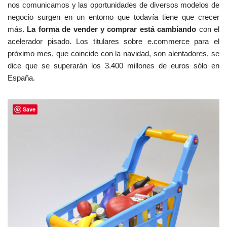
b
nos comunicamos y las oportunidades de diversos modelos de
u
negocio surgen en un entorno que todavía tiene que crecer
s
más.
La forma de vender y comprar está cambiando
con el
c
acelerador pisado. Los titulares sobre e.commerce para el
a
próximo mes, que coincide con la navidad, son alentadores, se
s
dice que se superarán los 3.400 millones de euros sólo en
l
España.
o
s
Save
m
e
j
o
r
e
s
c
a
s