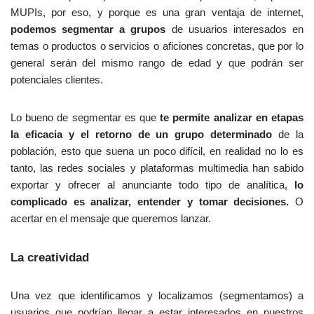
MUPIs, por eso, y porque es una gran ventaja de internet,
o
podemos segmentar a grupos
de usuarios interesados en
s
temas o productos o servicios o aficiones concretas, que por lo
c
general serán del mismo rango de edad y que podrán ser
o
potenciales clientes.
m
o
l
Lo bueno de segmentar es que
te permite analizar en etapas
a
la eficacia y el retorno de un grupo determinado
de la
s
población, esto que suena un poco difícil, en realidad no lo es
e
tanto, las redes sociales y plataformas multimedia han sabido
g
exportar y ofrecer al anunciante todo tipo de analítica,
lo
u
complicado es analizar, entender y tomar decisiones.
O
r
acertar en el mensaje que queremos lanzar.
i
d
La creatividad
a
d
Una vez que identificamos y localizamos (segmentamos) a
d
usuarios que podrían llegar a estar interesados en nuestros