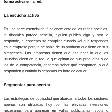
forma activa en la red.
v
i
e
La escucha activa
n
e
Es una parte esencial del funcionamiento de las redes sociales,
c
la dinámica parece sencilla, alguien publica algo y otro le
o
responde, el concepto se complica cuando «el que responde»
m
es la empresa porque se habla de un producto que tiene en sus
p
almacenes. Las empresas tienen que escuchar lo que los
a
usuarios dicen en la red, lo que opinan de sus productos o de
r
los de la competencia, debemos saber qué comparten, a qué
a
responden y cuándo lo sepamos es hora de actuar.
r
a
Segmentar para acertar
s
p
Las estrategias de publicidad que abarcan a todos los sectores
e
apenas son utilizadas hoy por las elevadas inversiones
c
necesarias para aparecer en vallas publicitarias, spots o
t