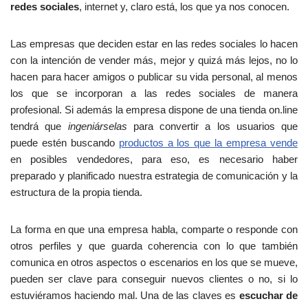
Ã
redes sociales
, internet y, claro está, los que ya nos conocen.
©
d
Las empresas que deciden estar en las redes sociales lo hacen
i
con la intención de vender más, mejor y quizá más lejos, no lo
t
hacen para hacer amigos o publicar su vida personal, al menos
o
los que se incorporan a las redes sociales de manera
e
profesional. Si además la empresa dispone de una tienda on.line
n
tendrá que
ingeniárselas
para convertir a los usuarios que
E
puede estén buscando
productos a los que la empresa vende
s
en posibles vendedores, para eso, es necesario haber
p
preparado y planificado nuestra estrategia de comunicación y la
a
estructura de la propia tienda.
Ã
±
La forma en que una empresa habla, comparte o responde con
a
otros perfiles y que guarda coherencia con lo que también
,
comunica en otros aspectos o escenarios en los que se mueve,
c
pueden ser clave para conseguir nuevos clientes o no, si lo
o
estuviéramos haciendo mal. Una de las claves es
escuchar de
n