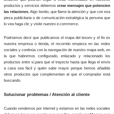
e
productos y servicios debemos
crear mensajes que potencien
l
las relaciones.
Algo bonito, que llame la atención y que con esa
o
pieza publicitaria o de comunicación estratégica la persona que
s
lo vea haga clic y visite nuestro e.commerce.
p
a
g
Podríamos decir que publicamos el mapa del tesoro y el fin es
o
nuestra empresa o tienda, el recorrido empieza en las redes
s
sociales y continúa con la navegación de nuestro mapa web, en
,
la que habremos configurado, enlazado y relacionado los
l
productos entre sí,para que el trayecto hasta que llega el envío
a
a casa sea fácil y quién sabe mayor porque hemos añadido
r
otros productos que complementan al que el comprador está
a
buscando.
p
i
Solucionar problemas / Atención al cliente
d
e
Cuando vendemos por internet y estamos en las redes sociales
z