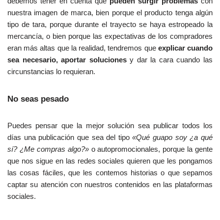
debemos tener en cuenta que
pueden surgir problemas
con
d
nuestra imagen de marca, bien porque el producto tenga algún
e
tipo de tara, porque durante el trayecto se haya estropeado la
l
mercancía, o bien porque las expectativas de los compradores
a
eran más altas que la realidad, tendremos que
explicar cuando
s
sea necesario,
aportar soluciones
y dar la cara cuando las
r
circunstancias lo requieran.
e
t
No seas pesado
i
r
a
Puedes pensar que la mejor solución sea publicar todos los
d
días una publicación que sea del tipo
«Qué guapo soy ¿a qué
a
sí? ¿Me compras algo?»
o autopromocionales, porque la gente
s
que nos sigue en las redes sociales quieren que les pongamos
y
las cosas fáciles, que les contemos historias o que sepamos
l
captar su atención con nuestros contenidos en las plataformas
a
sociales.
s
c