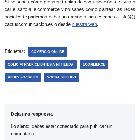
Si no sabes cómo preparar tu plan de comunicación, o si vas a
o
dar el salto al e.commerce y no sabes cómo plantear las redes
n
sociales te podemos echar una mano si nos escribes a info(@)
d
cactuscomunicacion.es o desde
nuestra web
.
i
c
i
o
Etiquetas:
COMERCIO ONLINE
n
CÓMO ATRAER CLIENTES A MI TIENDA
ECOMMERCE
e
s
REDES SOCIALES
SOCIAL SELLING
d
e
c
a
d
Deja una respuesta
a
o
Lo siento, debes estar
conectado
para publicar un
p
comentario.